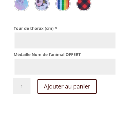
Tour de thorax (cm)
*
Médaille Nom de l’animal OFFERT
quantité
Ajouter au panier
de
Harnais
Working
pig
junior
lulu
la