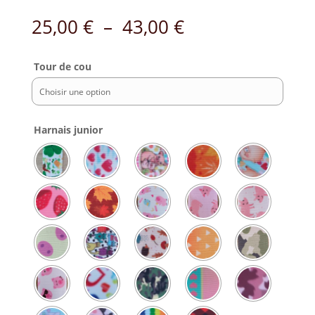
Plage
25,00
€
–
43,00
€
de
prix :
Tour de cou
25,00 €
à
43,00 €
Harnais junior