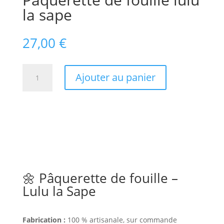
la sape
27,00
€
quantité
Ajouter au panier
de
Pâquerette
de
fouille
lulu
la
sape
🌼 Pâquerette de fouille –
Lulu la Sape
Fabrication :
100 % artisanale, sur commande