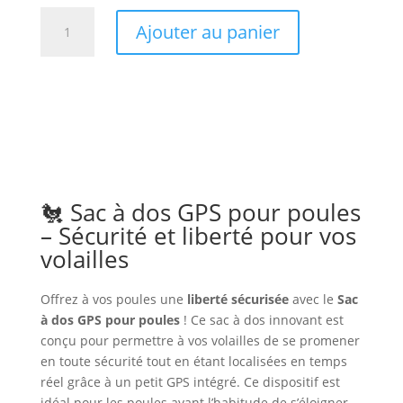
quantité
Ajouter au panier
de
Sac
à
dos
GPS
lulu
la
sape
🐔 Sac à dos GPS pour poules
– Sécurité et liberté pour vos
volailles
Offrez à vos poules une
liberté sécurisée
avec le
Sac
à dos GPS pour poules
! Ce sac à dos innovant est
conçu pour permettre à vos volailles de se promener
en toute sécurité tout en étant localisées en temps
réel grâce à un petit GPS intégré. Ce dispositif est
idéal pour les poules ayant l’habitude de s’éloigner