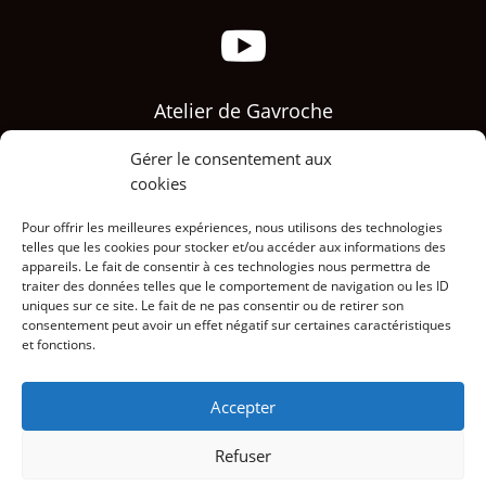

Atelier de Gavroche
Gérer le consentement aux

cookies
Pour offrir les meilleures expériences, nous utilisons des technologies
telles que les cookies pour stocker et/ou accéder aux informations des
Lulu la sape
appareils. Le fait de consentir à ces technologies nous permettra de
traiter des données telles que le comportement de navigation ou les ID
uniques sur ce site. Le fait de ne pas consentir ou de retirer son
consentement peut avoir un effet négatif sur certaines caractéristiques
et fonctions.
Accepter
Accueil
Régler une facture
R.G.P.D.
Mentions Légales
Refuser
C.G.V.
C.G.U.
Sitemap
Contact