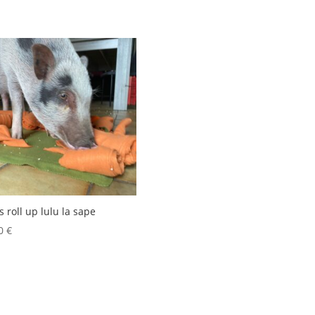
s roll up lulu la sape
00
€