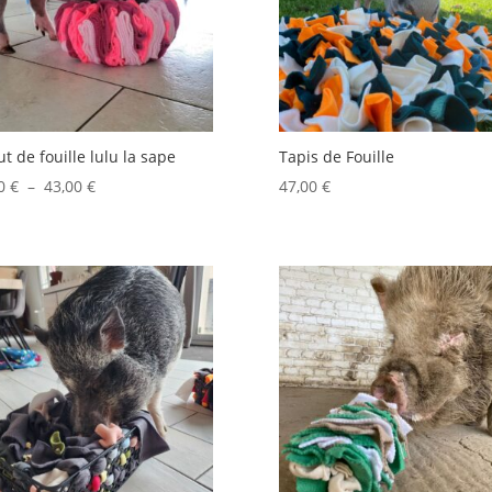
t de fouille lulu la sape
Tapis de Fouille
Plage
00
€
–
43,00
€
47,00
€
de
prix :
33,00 €
à
43,00 €