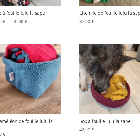
e à fouille lulu la sape
Chenille de fouille lulu la sa
Plage
00
€
–
40,00
€
37,00
€
de
prix :
24,00 €
à
40,00 €
améléon de fouille lulu la
Box à fouille lulu la sape
e
42,00
€
00
€