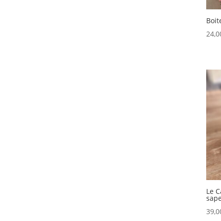
Boit
24,
Le C
sap
39,