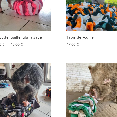
t de fouille lulu la sape
Tapis de Fouille
Plage
00
€
–
43,00
€
47,00
€
de
prix :
33,00 €
à
43,00 €