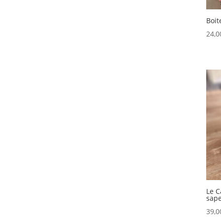
Boit
24,
Le C
sap
39,