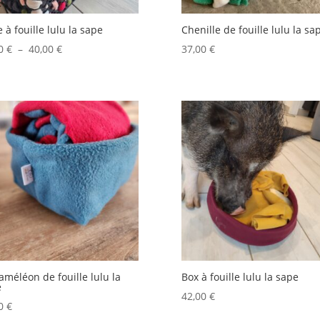
e à fouille lulu la sape
Chenille de fouille lulu la sa
Plage
00
€
–
40,00
€
37,00
€
de
prix :
24,00 €
à
40,00 €
améléon de fouille lulu la
Box à fouille lulu la sape
e
42,00
€
00
€