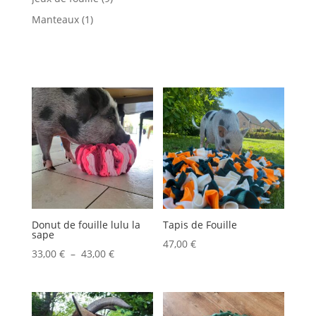
produits
1
Manteaux
1
produit
Donut de fouille lulu la
Tapis de Fouille
sape
47,00
€
Plage
33,00
€
–
43,00
€
de
prix :
33,00 €