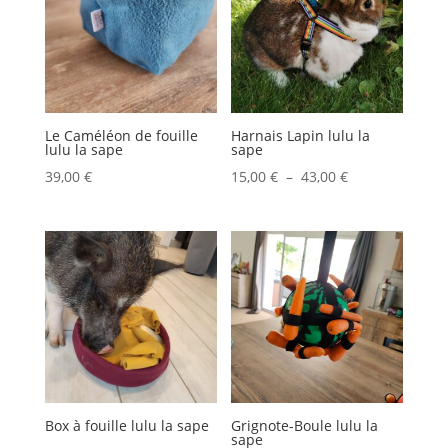
Le Caméléon de fouille
Harnais Lapin lulu la
lulu la sape
sape
Plage
39,00
€
15,00
€
–
43,00
€
de
prix :
15,00 €
à
43,00 €
Box à fouille lulu la sape
Grignote-Boule lulu la
sape