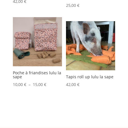
42,00
€
25,00
€
Poche à friandises lulu la
sape
Tapis roll up lulu la sape
Plage
10,00
€
–
15,00
€
42,00
€
de
prix :
10,00 €
à
15,00 €