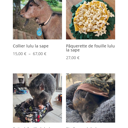
à
43,00 €
Collier lulu la sape
Pâquerette de fouille lulu
la sape
Plage
15,00
€
–
67,00
€
27,00
€
de
prix :
15,00 €
à
67,00 €