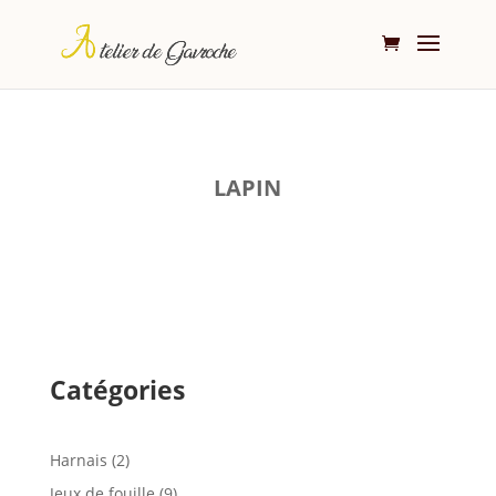
LAPIN
Catégories
2
Harnais
2
produits
9
Jeux de fouille
9