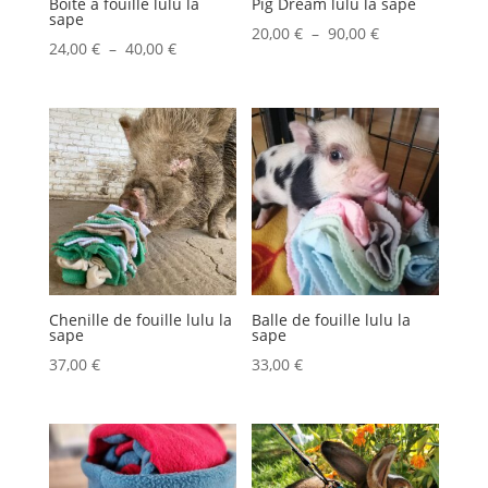
Boite à fouille lulu la
Pig Dream lulu la sape
sape
Plage
20,00
€
–
90,00
€
Plage
24,00
€
–
40,00
€
de
de
prix :
prix :
20,00 €
24,00 €
à
à
90,00 €
40,00 €
Chenille de fouille lulu la
Balle de fouille lulu la
sape
sape
37,00
€
33,00
€